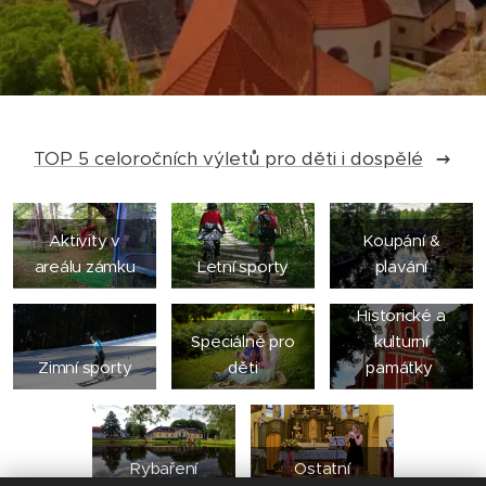
TOP 5 celoročních výletů pro děti i dospělé
Aktivity v
Koupání &
areálu zámku
Letní sporty
plavání
Historické a
Speciálně pro
kulturní
Zimní sporty
děti
památky
Rybaření
Ostatní