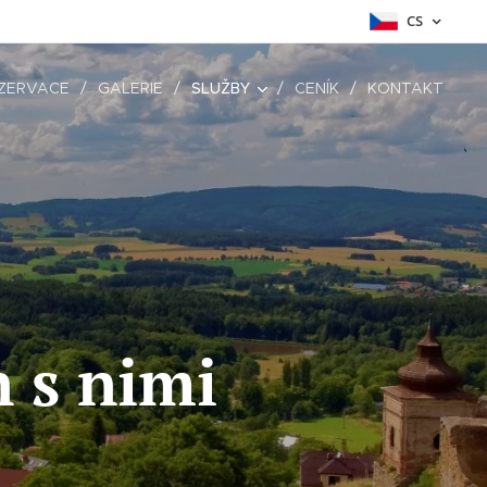
CS
ZERVACE
GALERIE
SLUŽBY
CENÍK
KONTAKT
n s nimi