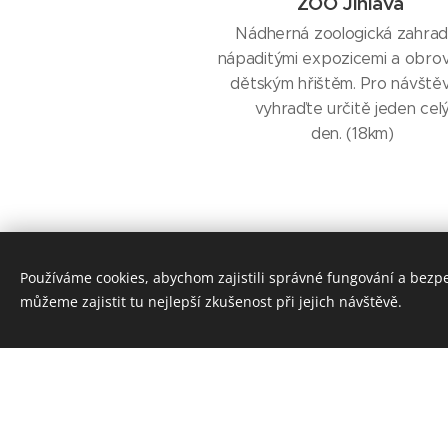
ZOO Jihlava
Nádherná zoologická zahrad
nápaditými expozicemi a obro
dětským hřištěm. Pro návštěv
vyhraďte určitě jeden cel
den. (18km)
Používáme cookies, abychom zajistili správné fungování a bezp
můžeme zajistit tu nejlepší zkušenost při jejich návštěvě.
Zámek Úsobí | 2026 | Jana Tylová
Zámek Úsobí s.r.o., Úsobí 1, 582 54