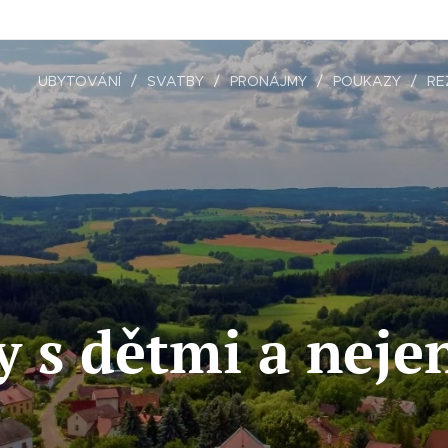
UBYTOVÁNÍ
SVATBY
PRONÁJMY
POUKAZY
RE
y s dětmi a neje