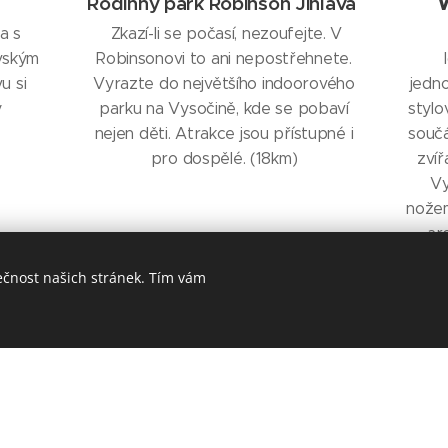
Rodinný park Robinson Jihlava
a s
Zkazí-li se počasí, nezoufejte. V
vským
Robinsonovi to ani nepostřehnete.
u si
Vyrazte do největšího indoorového
jedno
ý
parku na Vysočině, kde se pobaví
stylo
nejen děti. Atrakce jsou přístupné i
součá
pro dospělé. (18km)
zvíř
Vy
nožem,
are
ečnost našich stránek. Tím vám
,
+420
776109339, info@zamekusobi.cz
Cookies