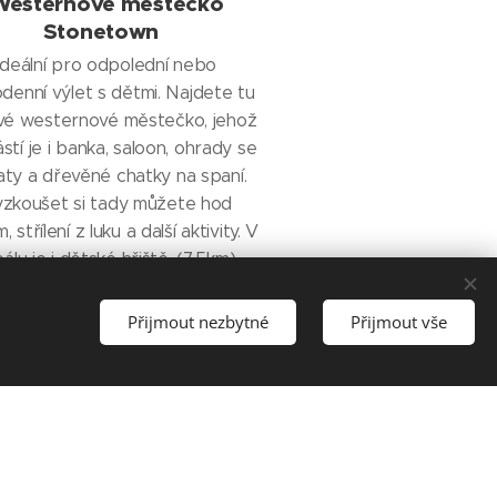
Westernové městečko
Stonetown
Ideální pro odpolední nebo
denní výlet s dětmi. Najdete tu
vé westernové městečko, jehož
stí je i banka, saloon, ohrady se
aty a dřevěné chatky na spaní.
zkoušet si tady můžete hod
 střílení z luku a další aktivity. V
álu je i dětské hřiště. (7,5km)
Přijmout nezbytné
Přijmout vše
Jazyky
Čeština
English