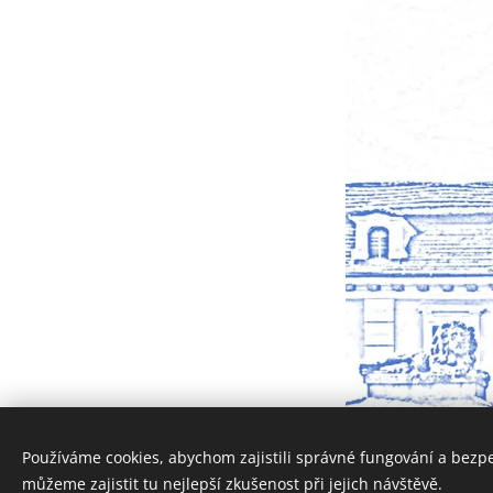
Používáme cookies, abychom zajistili správné fungování a bezp
můžeme zajistit tu nejlepší zkušenost při jejich návštěvě.