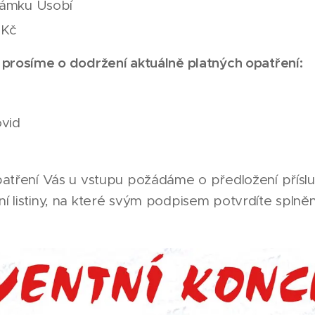
 zámku Úsobí
 Kč
 prosíme o dodržení aktuálně platných opatření:
vid
atření Vás u vstupu požádáme o předložení přísluš
 listiny, na které svým podpisem potvrdíte splně