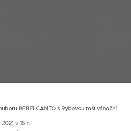
souboru REBELCANTO s Rybovou mší vánoční
. 2021 v 18 h