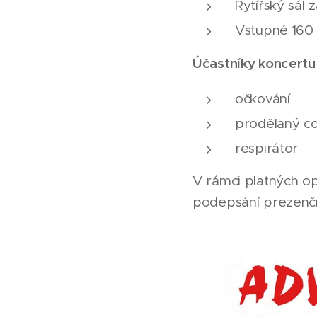
Rytířský sál
Vstupné 160
Účastníky koncertu
očkování
prodělaný co
respirátor
V rámci platných op
podepsání prezenční