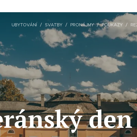
UBYTOVÁNÍ
SVATBY
PRONÁJMY
POUKAZY
RE
eránský den 