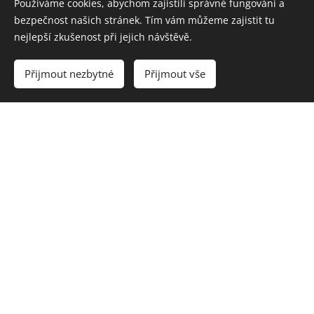
Používáme cookies, abychom zajistili správné fungování a
bezpečnost našich stránek. Tím vám můžeme zajistit tu
nejlepší zkušenost při jejich návštěvě.
Přijmout nezbytné
Přijmout vše