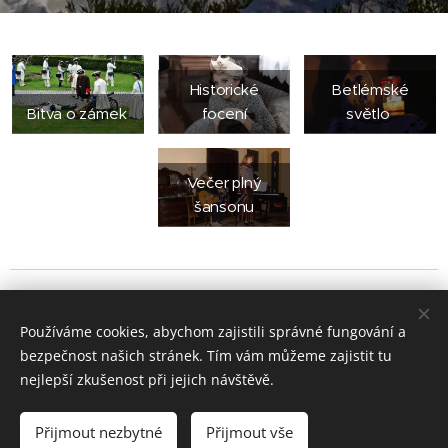
Historické
Betlémské
Bitva o zámek
focení
světlo
Večer plný
šansonu
Zámek Úsobí | 2026 | Jana Tylová
Používáme cookies, abychom zajistili správné fungování a
Zámek Úsobí s.r.o., Úsobí 1, 582 54,
+420
776109339,
info@zamekusobi.cz
bezpečnost našich stránek. Tím vám můžeme zajistit tu
nejlepší zkušenost při jejich návštěvě.
Cookies
Jazyky
Přijmout nezbytné
Přijmout vše