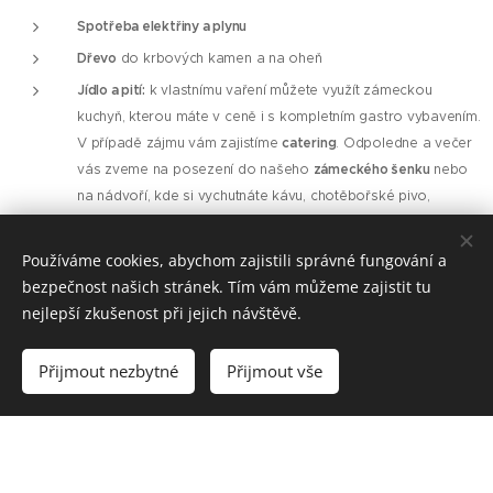
Spotřeba elektřiny a plynu
Dřevo
do krbových kamen a na oheň
Jídlo a pití:
k
vlastnímu vaření můžete využít zámeckou
kuchyň, kterou máte v ceně i s kompletním gastro vybavením.
V případě zájmu vám zajistíme
catering
.
Odpoledne a večer
vás zveme na posezení do našeho
zámeckého šenku
nebo
na nádvoří, kde si vychutnáte kávu, chotěbořské pivo,
výborná vína z vinařství Zapletal nebo jiný vámi oblíbený
drink.
Používáme cookies, abychom zajistili správné fungování a
bezpečnost našich stránek. Tím vám můžeme zajistit tu
nejlepší zkušenost při jejich návštěvě.
TOP 5 celoročních výletů pro děti i dospělé
U nás se nudit nebudete
Přijmout nezbytné
Přijmout vše
Přes den můžete využít mnoho aktivit v okolí nebo vyrazit na výlet po
turistické značce přímo ze zámku. Inspirovat se můžete v naší nabídce
aktivit v okolí
zámku Úsobí.