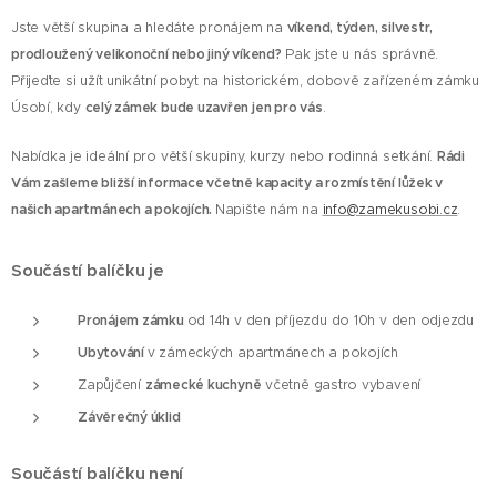
Jste větší skupina a hledáte pronájem na
víkend, týden, silvestr,
prodloužený velikonoční nebo jiný víkend?
Pak jste u nás správně.
Přijeďte si užít unikátní pobyt na historickém, dobově zařízeném zámku
Úsobí, kdy
celý zámek bude uzavřen jen pro vás
.
Nabídka je ideální pro větší skupiny, kurzy nebo rodinná setkání.
Rádi
Vám zašleme bližší informace včetně kapacity a rozmístění lůžek v
našich apartmánech a pokojích.
Napište nám na
info@zamekusobi.cz
.
Součástí balíčku je
Pronájem
zámku
od 14h v den příjezdu do 10h v den odjezdu
Ubytování
v zámeckých apartmánech a pokojích
Zapůjčení
zámecké kuchyně
včetně gastro vybavení
Závěrečný úklid
Součástí
balíčku není