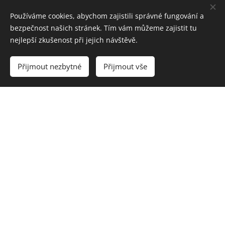
Používáme cookies, abychom zajistili správné fungování a
bezpečnost našich stránek. Tím vám můžeme zajistit tu
nejlepší zkušenost při jejich návštěvě.
Přijmout nezbytné
Přijmout vše