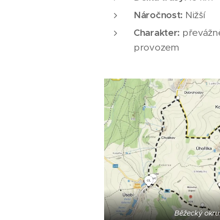
Náročnost:
Nižší
Charakter:
převážně
provozem
Běžecký okru