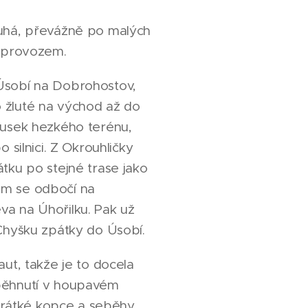
ouhá, převážně po malých
m provozem.
Úsobí na Dobrohostov,
 žluté na východ až do
ousek hezkého terénu,
o silnici. Z Okrouhličky
átku po stejné trase jako
em se odbočí na
va na Úhořilku. Pak už
 Chyšku zpátky do Úsobí.
aut, takže je to docela
běhnutí v houpavém
í krátké kopce a seběhy.