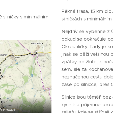
Pěkná trasa, 15 km dl
 silničky s minimálním
silničkách s minimální
Nejdřív se vyběhne z 
odkud se pokračuje po
Okrouhličky. Tady je k
jinak se běží vetšinou p
zpátky po žluté, z poč
sem, ale za Kochánov
neznačenou cestu dole
zase po silničce, přes
Silnice jsou téměř bez 
rychlé a příjemné pro
h v mapě
reliéfu, kde se střídaj