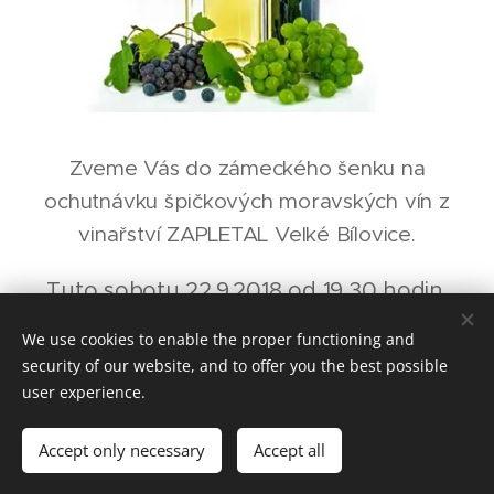
Zveme Vás do zámeckého šenku na
ochutnávku špičkových moravských vín z
vinařství ZAPLETAL Velké Bílovice.
Tuto sobotu 22.9.2018 od 19,30 hodin.
We use cookies to enable the proper functioning and
Vstupné bude cca 100,- až 120,- Kč podle toho,
security of our website, and to offer you the best possible
kolik se nás sejde - degustovaná vína jsou v
user experience.
ceně.
Accept only necessary
Accept all