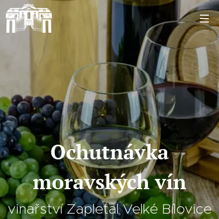
Ochutnávka
moravských vín
vinařství Zapletal Velké Bílovice