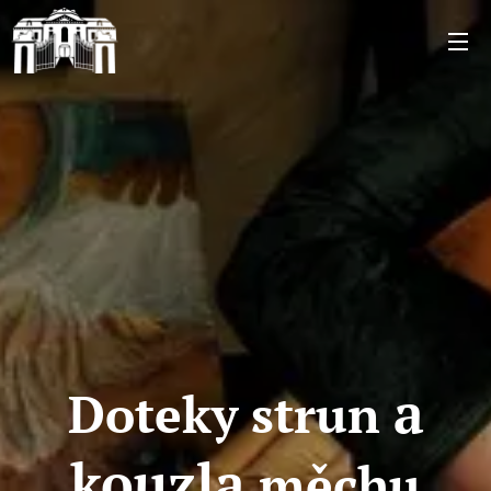
a
Doteky strun
kouzla
měchu