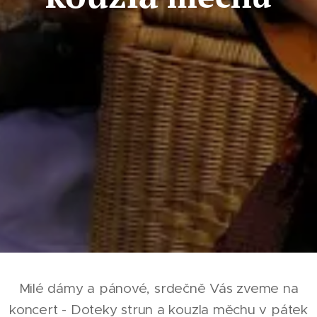
Milé dámy a pánové, srdečně Vás zveme na
koncert - Doteky strun a kouzla měchu v pátek